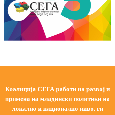
Коалиција СЕГА работи на развој и
примена на младински политики на
локално и национално ниво, ги