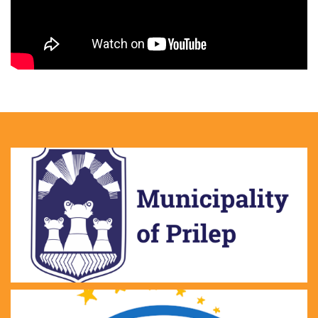
Поддржувач и партнер во спроведување на
младинските политики