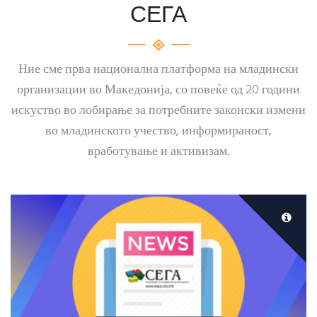
СЕГА
Ние сме прва национална платформа на младински
организации во Македонија, со повеќе од 20 години
искуство во лобирање за потребните законски измени
во младинското учество, информираност,
вработување и активизам.
Кликнете овде за последните вести од
Коалиција на младински организации СЕГА.