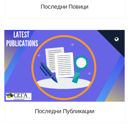
Последни Повици
Виртуелна библиотека на сите публикации,
извештаи, прирачници и други корисни
документи креирани од Коалиција на
младински организации СЕГА.
Последни Публикации