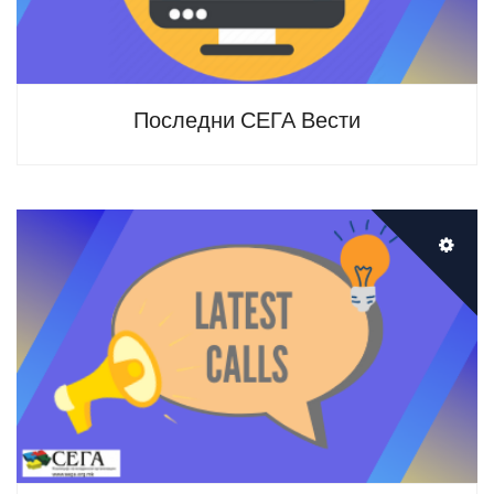
Последни СЕГА Вести
Проверете ги моменталните можности и
повици на Коалиција на младински
организации СЕГА.