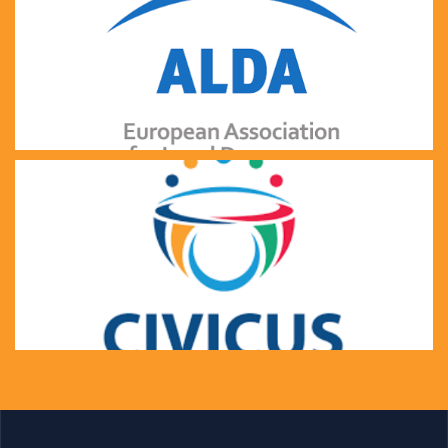
СЕГА е членка на АЛДА - Европска асоцијација за
локална демократија
СЕГА е членка на CIVICUS - глобален сојуз на
граѓански организации и активисти посветени на
зајакнување на граѓанската акција и граѓанското
општество низ целиот свет