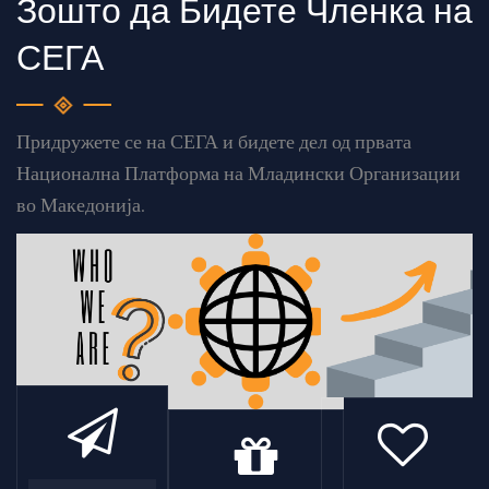
Зошто да Бидете Членка на
СЕГА
Придружете се на СЕГА и бидете дел од првата
Национална Платформа на Младински Организации
во Македонија.