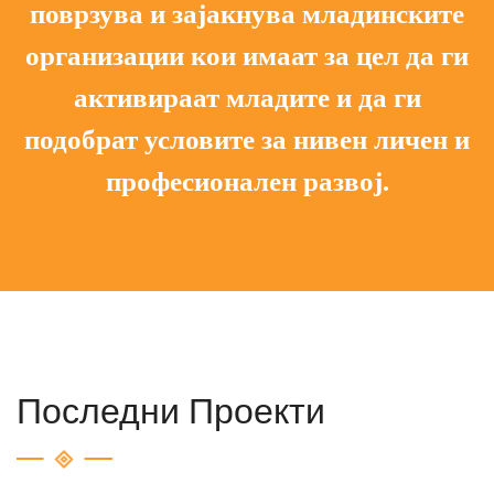
поврзува и зајакнува младинските
организации кои имаат за цел да ги
активираат младите и да ги
подобрат условите за нивен личен и
професионален развој.
Последни Проекти