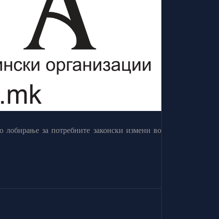
о лобирање за потребните законски измени во