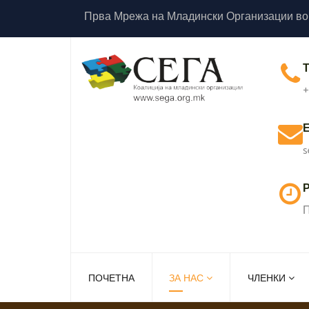
Прва Мрежа на Младински Организации во
+
s
Р
П
ПОЧЕТНА
ЗА НАС
ЧЛЕНКИ