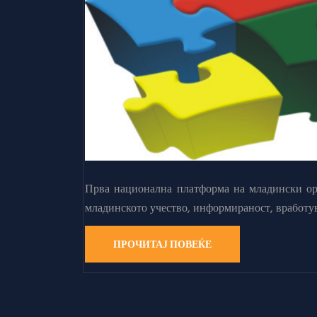
Прва национална платформа на младински орг
младинското учество, информираност, вработу
ПРОЧИТАЈ ПОВЕЌЕ