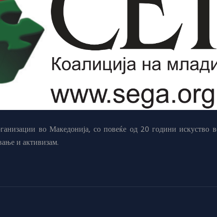
анизации во Македонија, со повеќе од 20 години искуство в
вање и активизам.