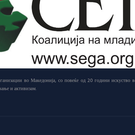
анизации во Македонија, со повеќе од 20 години искуство в
вање и активизам.