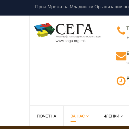
Прва Мрежа на Младински Организации во
+
s
Р
П
ПОЧЕТНА
ЗА НАС
ЧЛЕНКИ