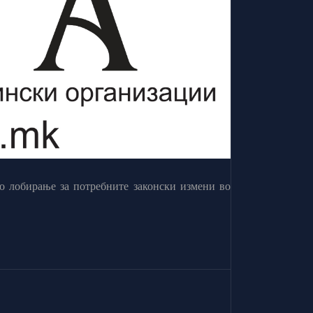
о лобирање за потребните законски измени во