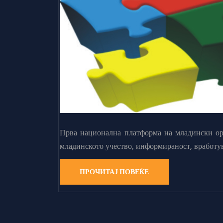
Прва национална платформа на младински орг
младинското учество, информираност, вработу
ПРОЧИТАЈ ПОВЕЌЕ