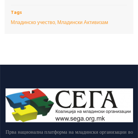
Tags
Младинско учество, Младински Активизам
Прва национална платформа на младински организации во