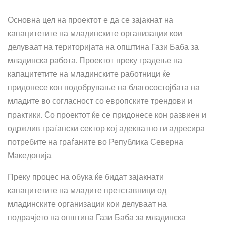
Основна цел на проектот е да се зајакнат на
капацитетите на младинските организации кои
делуваат на територијата на општина Гази Баба за
младинска работа. Проектот преку градење на
капацитетите на младинските работници ќе
придонесе кон подобрување на благосостојбата на
младите во согласност со европските трендови и
практики. Со проектот ќе се придонесе кон развиен и
одржлив граѓански сектор кој адекватно ги адресира
потребите на граѓаните во Република Северна
Македонија.
Преку процес на обука ќе бидат зајакнати
капацитетите на младите претставници од
младинските организации кои делуваат на
подрачјето на општина Гази Баба за младинска