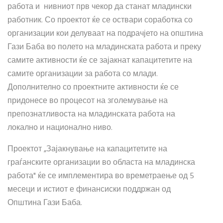
работа и нивниот прв чекор да станат младински
работник. Со проектот ќе се оствари соработка со
организации кои делуваат на подрачјето на општина
Гази Баба во полето на младинската работа и преку
самите активности ќе се зајакнат капацитетите на
самите организации за работа со млади.
Дополнително со проектните активности ќе се
придонесе во процесот на зголемување на
препознатливоста на младинската работа на
локално и национално ниво.
Проектот „Зајакнување на капацитетите на
граѓанските организации во областа на младинска
работа" ќе се имплементира во времетраење од 5
месеци и истиот е финансиски поддржан од
Општина Гази Баба.