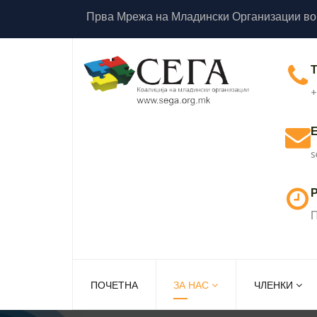
Прва Мрежа на Младински Организации во
+
s
Р
П
ПОЧЕТНА
ЗА НАС
ЧЛЕНКИ