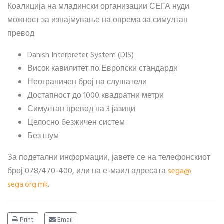
Коалиција на младински организации СЕГА нуди
можност за изнајмување на опрема за симултан
превод.
Danish Interpreter System (DIS)
Висок кавилитет по Европски стандарди
Неограничен број на слушатели
Достапност до 1000 квадратни метри
Симултан превод на 3 јазици
Целосно безжичен систем
Без шум
За подетални информации, јавете се на телефонскиот
број 078/470-400, или на е-маил адресата
sega​
@
sega.org.mk
.
Print
Email