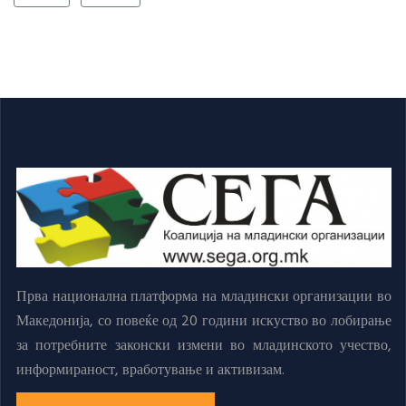
Прва национална платформа на младински организации во
Македонија, со повеќе од 20 години искуство во лобирање
за потребните законски измени во младинското учество,
информираност, вработување и активизам.