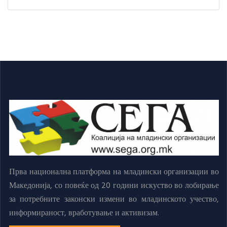
Прва национална платформа на младински организации во
Македонија, со повеќе од 20 години искуство во лобирање
за потребните законски измени во младинското учество,
информираност, вработување и активизам.