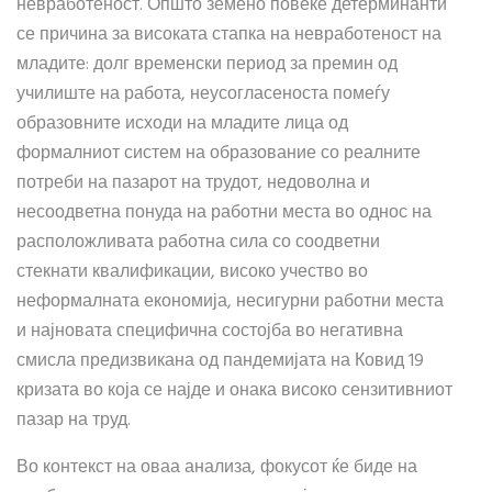
невработеност. Општо земено повеќе детерминанти
се причина за високата стапка на невработеност на
младите: долг временски период за премин од
училиште на работа, неусогласеноста помеѓу
образовните исходи на младите лица од
формалниот систем на образование со реалните
потреби на пазарот на трудот, недоволна и
несоодветна понуда на работни места во однос на
расположливата работна сила со соодветни
стекнати квалификации, високо учество во
неформалната економија, несигурни работни места
и најновата специфична состојба во негативна
смисла предизвикана од пандемијата на Ковид 19
кризата во која се најде и онака високо сензитивниот
пазар на труд.
Во контекст на оваа анализа, фокусот ќе биде на