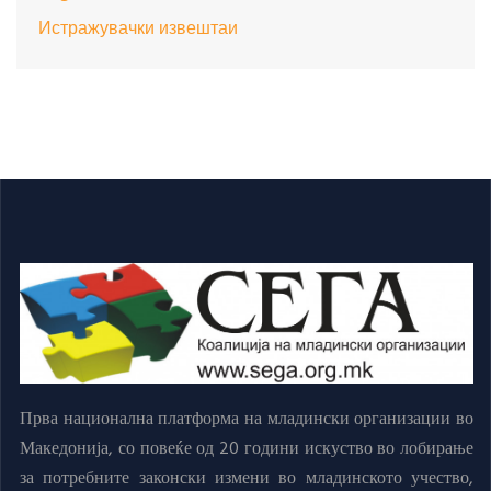
Истражувачки извештаи
Прва национална платформа на младински организации во
Македонија, со повеќе од 20 години искуство во лобирање
за потребните законски измени во младинското учество,