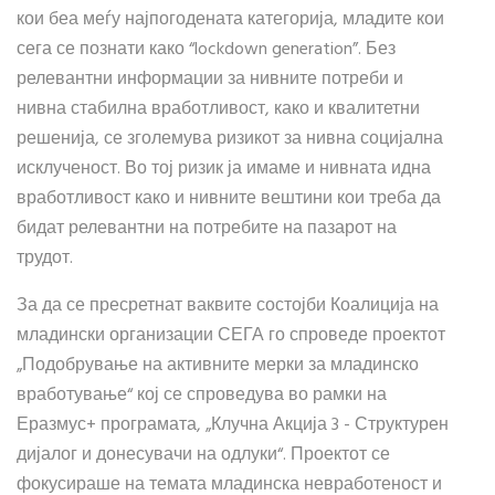
кои беа меѓу најпогодената категорија, младите кои
сега се познати како “lockdown generation”. Без
релевантни информации за нивните потреби и
нивна стабилна вработливост, како и квалитетни
решенија, се зголемува ризикот за нивна социјална
исклученост. Во тој ризик ја имаме и нивната идна
вработливост како и нивните вештини кои треба да
бидат релевантни на потребите на пазарот на
трудот.
За да се пресретнат ваквите состојби Коалиција на
младински организации СЕГА го спроведе проектот
„Подобрување на активните мерки за младинско
вработување“ кој се спроведува во рамки на
Еразмус+ програмата, „Клучна Акција 3 - Структурен
дијалог и донесувачи на одлуки“. Проектот се
фокусираше на темата младинска невработеност и