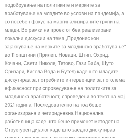
подобрување на политиките и мерките за
вработување на младите во услови на пандемија, а
со посебен фокус на маргинализираните групи на
млади. Во рамки на проектот беа реализирани
локални дискусии на тема „Придонес кон
зајакнување на мерките за младинско вработување“
во 11 општини (Прилеп, Новаци, Штип, Охрид,
Кочани, Свети Николе, Тетово, Гази Баба, Шуто
Оризари, Кисела Вода и Бутел) каде што младите
дискутираа за потребните интервенции за поголема
ефикасност при спроведување на политиките за
младинска вработеност, спроведени во текот на мај
2021 година. Последователно на тоа беше
организирана и четиридневна Национална
работилница каде што беше применет методот на
Структурен дијалог каде што заедно дискутираа