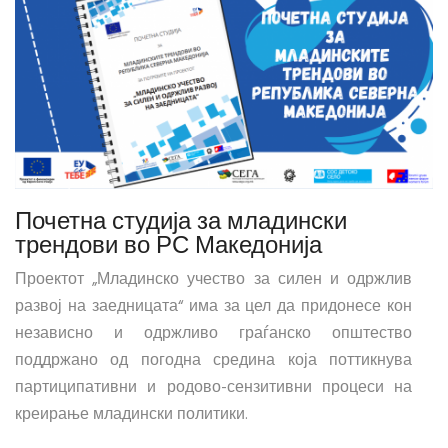
Почетна студија за младински
трендови во РС Македонија
Проектот „Младинско учество за силен и одржлив
развој на заедницата“ има за цел да придонесе кон
независно и одржливо граѓанско општество
поддржано од погодна средина која поттикнува
партиципативни и родово-сензитивни процеси на
креирање младински политики.