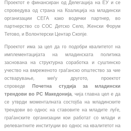
Проектот е финансиран од Делегација на ЕУ и се
спроведува од страна на Коалиција на младински
организации СЕГА како водечки партнер, во
партнерство со СОС Детско Село, Женски Форум
Тетово, и Волонтерски Центар Скопје.
Проектот има за цел да го подобри квалитетот на
имплементацијата на младинската политика
заснована на структурна соработка и суштинско
учество на вмреженото граѓанско општество за чие
остварување, меѓу другото, проектот
спроведе
Почетна студија за младински
трендови
во РС Македонија
, чија главна цел е да
се утврди моменталната состојба на младинските
трендови во однос на ставовите на младите луѓе,
граѓанските организации кои работат со млади и
релевантните институции во однос на квалитетот на