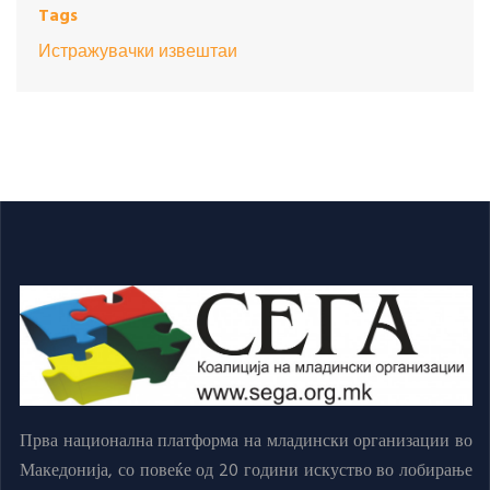
Tags
Истражувачки извештаи
Прва национална платформа на младински организации во
Македонија, со повеќе од 20 години искуство во лобирање