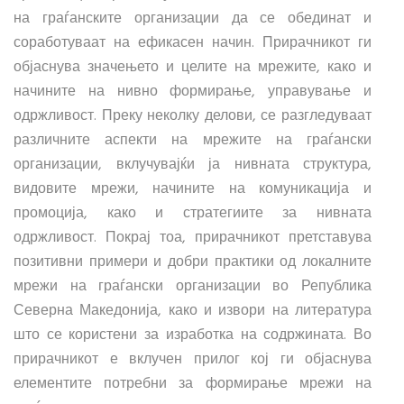
на граѓанските организации да се обединат и
соработуваат на ефикасен начин. Прирачникот ги
објаснува значењето и целите на мрежите, како и
начините на нивно формирање, управување и
одржливост. Преку неколку делови, се разгледуваат
различните аспекти на мрежите на граѓански
организации, вклучувајќи ја нивната структура,
видовите мрежи, начините на комуникација и
промоција, како и стратегиите за нивната
одржливост. Покрај тоа, прирачникот претставува
позитивни примери и добри практики од локалните
мрежи на граѓански организации во Република
Северна Македонија, како и извори на литература
што се користени за изработка на содржината. Во
прирачникот е вклучен прилог кој ги објаснува
елементите потребни за формирање мрежи на