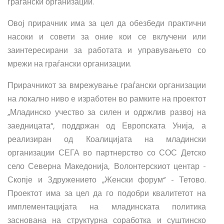
граѓански организации.
Овој прирачник има за цел да обезбеди практични
насоки и совети за оние кои се вклучени или
заинтересирани за работата и управувањето со
мрежи на граѓански организации.
Прирачникот за вмрежување граѓански организации
на локално ниво е изработен во рамките на проектот
„Младинско учество за силен и одржлив развој на
заедницата“, поддржан од Европската Унија, а
реализиран од Коалицијата на младински
организации СЕГА во партнерство со СОС Детско
село Северна Македонија, Волонтерскиот центар -
Скопје и Здружението „Женски форум“ - Тетово.
Проектот има за цел да го подобри квалитетот на
имплементацијата на младинската политика
заснована на структурна соработка и суштинско