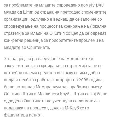
за проблемите на младите спроведено помеѓу 1340
млади од Штип од страна на претходно споменатите
организации, одлучено е веднаш да се започне со
спроведување на процесот за креирање на Локална
стратегија за млади на О. Штип со цел да се одредат
конкретни решенија за приоритетните проблеми на
младите во Општината.
За таа цел, по разгледување на можностите и
заклучокот дека за креирање на стратегијата не се
потребни големи средства во колку се има добра
волја и желба за работа, кон крајот на 2008 година,
беше потпишан Меморандум за соработка помеѓу
Општина Штип и Младински Клуб – Штип со кој беше
одредено Општината да учествува со логистичка
поддршка на процесот, додека М-Клуб ќе го
фацилитира истиот.