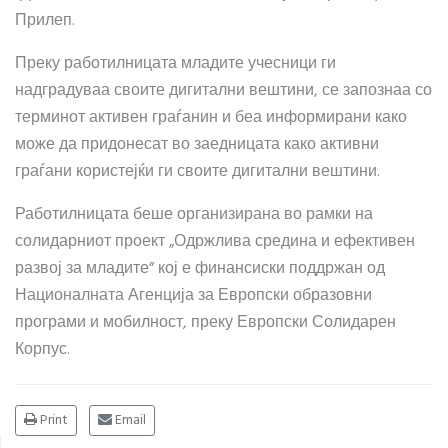
Прилеп.
Преку работилницата младите учесници ги
надградуваа своите дигитални вештини, се запознаа со
терминот активен граѓанин и беа информирани како
може да придонесат во заедницата како активни
граѓани користејќи ги своите дигитални вештини.
Работилницата беше организирана во рамки на
солидарниот проект „Одржлива средина и ефективен
развој за младите” кој е финансиски поддржан од
Националната Агенција за Европски образовни
програми и мобилност, преку Европски Солидарен
Корпус.
Print
Email