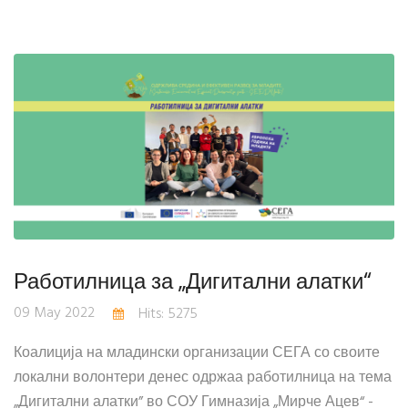
Работилница за „Дигитални алатки“
09 May 2022
Hits: 5275
Коалиција на младински организации СЕГА со своите
локални волонтери денес одржаа работилница на тема
„Дигитални алатки” во СОУ Гимназија „Мирче Ацев“ -