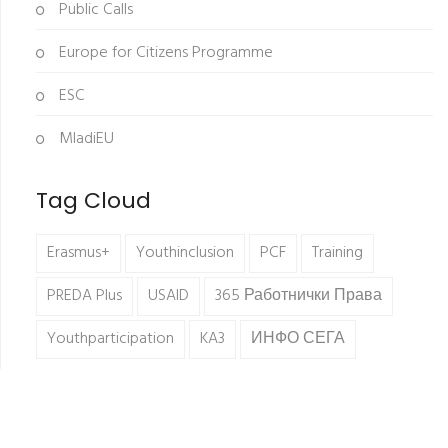
Public Calls
Europe for Citizens Programme
ESC
MladiEU
Tag Cloud
Erasmus+
Youthinclusion
PCF
Training
PREDA Plus
USAID
365 Работнички Права
Youthparticipation
KA3
ИНФО СЕГА