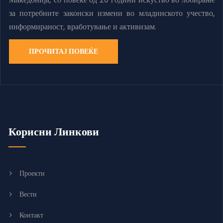
Македонија, со повеќе од 20 години искуство во лобирање
за потребните законски измени во младинското учество,
информираност, вработување и активизам.
ПРОЧИТАЈ ПОВЕЌЕ
Корисни Линкови
Проекти
Вести
Контакт