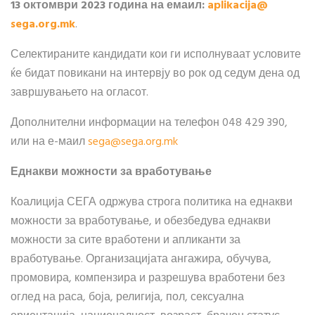
13 октомври
2023 година на емаил:
aplikacija​
@
sega.org.mk
.
Селектираните кандидати кои ги исполнуваат условите
ќе бидат повикани на интервју во рок од седум дена од
завршувањето на огласот.
Дополнителни информации на телефон 048 429 390,
или на е-маил
sega​
@
​sega.org.mk
Еднакви можности за вработување
Коалиција СЕГА одржува строга политика на еднакви
можности за вработување, и обезбедува еднакви
можности за сите вработени и апликанти за
вработување. Организацијата ангажира, обучува,
промовира, компензира и разрешува вработени без
оглед на раса, боја, религија, пол, сексуална