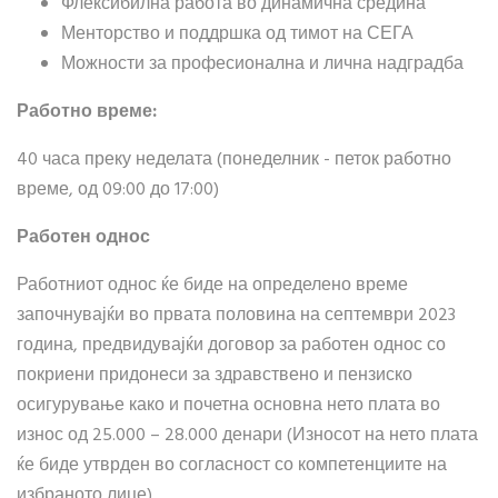
Флексибилна работа во динамична средина
Менторство и поддршка од тимот на СЕГА
Можности за професионална и лична надградба
Работно време:
40 часа преку неделата (понеделник - петок работно
време, од 09:00 до 17:00)
Работен однос
Работниот однос ќе биде на определено време
започнувајќи во првата половина на септември 2023
година, предвидувајќи договор за работен однос со
покриени придонеси за здравствено и пензиско
осигурување како и почетна основна нето плата во
износ од 25.000 – 28.000 денари (Износот на нето плата
ќе биде утврден во согласност со компетенциите на
избраното лице).