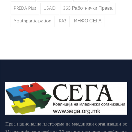
PREDA Plus
USAID
365 Работнички Права
Youthparticipation
KA3
ИНФО СЕГА
Прва национална платформа на младински организации во