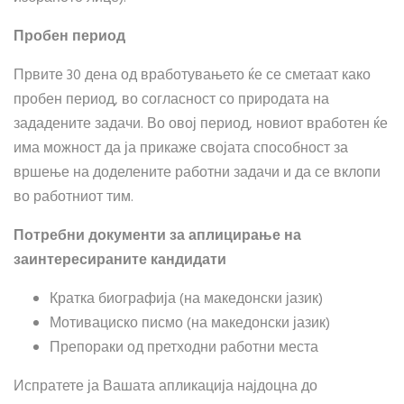
Пробен период
Првите 30 дена од вработувањето ќе се сметаат како
пробен период, во согласност со природата на
зададените задачи. Во овој период, новиот вработен ќе
има можност да ја прикаже својата способност за
вршење на доделените работни задачи и да се вклопи
во работниот тим.
Потребни документи за аплицирање на
заинтересираните кандидати
Кратка биографија (на македонски јазик)
Мотивациско писмо (на македонски јазик)
Препораки од претходни работни места
Испратете ја Вашата апликација најдоцна до