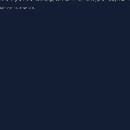
анизации во Македонија, со повеќе од 20 години искуство в
вање и активизам.