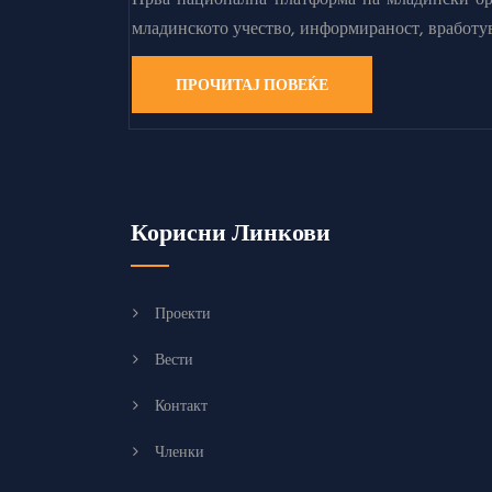
Прва национална платформа на младински орг
младинското учество, информираност, вработу
ПРОЧИТАЈ ПОВЕЌЕ
Корисни Линкови
Проекти
Вести
Контакт
Членки