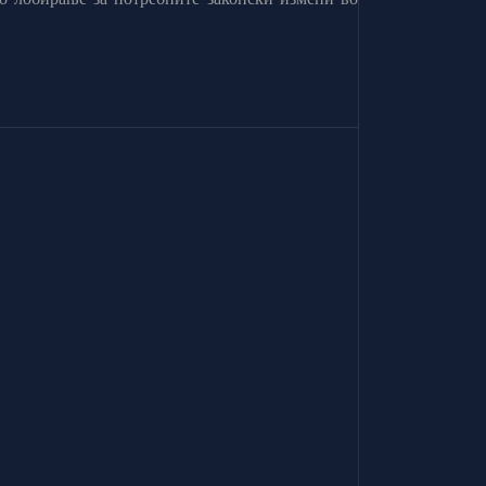
о лобирање за потребните законски измени во