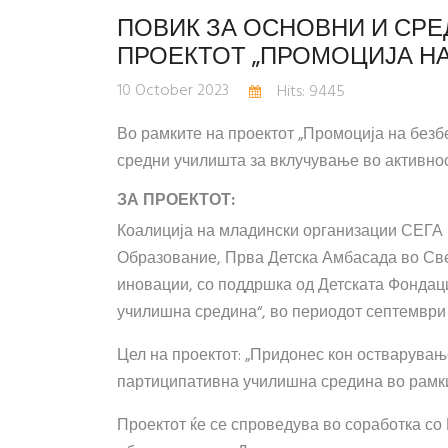
ПОВИК ЗА ОСНОВНИ И СРЕ
ПРОЕКТОТ „ПРОМОЦИЈА Н
10 October 2023
Hits: 9445
Во рамките на проектот „Промоција на безб
средни училишта за вклучување во активнос
ЗА ПРОЕКТОТ:
Коалиција на младински организации СЕГА 
Образование, Прва Детска Амбасада во Св
иновации, со поддршка од Детската Фондац
училишна средина“, во периодот септември 
Цел на проектот: „Придонес кон остварувањ
партиципативна училишна средина во рамки
Проектот ќе се спроведува во соработка со 