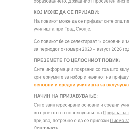
образованието, Државниот просветен инспек
КОЈ МОЖЕ ДА СЕ ПРИЈАВИ:
На повикот може да се пријават сите општи
училишта при Град Скопје.
Со повикот ќе се селектираат 13 основни и 
за периодот октомври 2023 – август 2026 го
ПРЕЗЕМЕТЕ ГО ЦЕЛОСНИОТ ПОВИК:
Сите информации поврзани со тоа што вклуч
критериумите за избор и начинот на пријав
основни и средни училишта за вклучува
НАЧИН НА ПРИЈАВУВАЊЕ:
Сите заинтересирани основни и средни учи
во проектот со пополнување на
Пријава за 
пријава, потребно е да се приложи
Писмо за
Општината
.