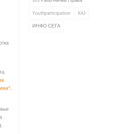
365 Работнички Права
Youthparticipation
KA3
ИНФО СЕГА
отка
та,
за
ина“
.
вање
а
д