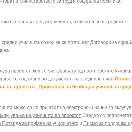
торат и Министерството за труд и социјална политика.
нски основни и средни училишта, вклучително и средните
12 средни училишта со кои ќе се потпишат Договори за сораб
дина.
ува проектот, кои се очекувањата од партнерските училиш
ување се содржани во документот на следниов линк:
Повик 
ње во проектот „Промоција на безбедна училишна сред
лишта може да се пријават на електронски начин за вклучу
вклучување на училишта во проектот
. Заедно со пополнетат
 Потврда за пријава на училиштето
и
Писмо за поддршка о