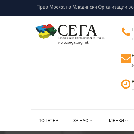
Прва Мрежа на Младински Организации во
+
s
Р
П
ПОЧЕТНА
ЗА НАС
ЧЛЕНКИ