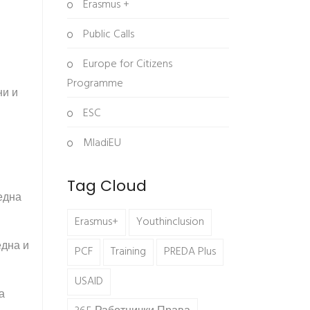
Erasmus +
Public Calls
Europe for Citizens
Programme
ни и
ESC
MladiEU
Tag Cloud
една
Erasmus+
Youthinclusion
една и
PCF
Training
PREDA Plus
USAID
а