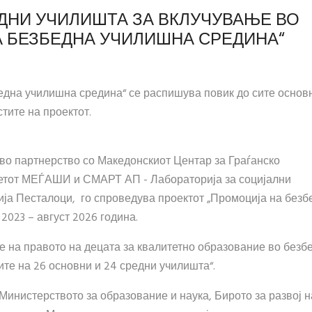
ДНИ УЧИЛИШТА ЗА ВКЛУЧУВАЊЕ ВО
А БЕЗБЕДНА УЧИЛИШНА СРЕДИНА“
една училишна средина“ се распишува повик до сите основ
тите на проектот.
во партнерство со Македонскиот Центар за Граѓанско
етот МЕЃАШИ и СМАРТ АП - Лабораторија за социјални
ија Песталоци, го спроведува проектот „Промоција на безб
2023 – август 2026 година.
е на правото на децата за квалитетно образование во безб
те на 26 основни и 24 средни училишта“.
Министерството за образование и наука, Бирото за развој н