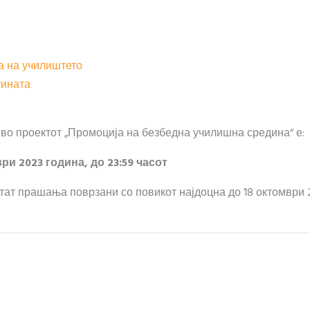
а на училиштето
тината
 во проектот „Промоција на безбедна училишна средина“ е:
и 2023 година, до 23:59 часот
ат прашања поврзани со повикот најдоцна до 18 октомври 