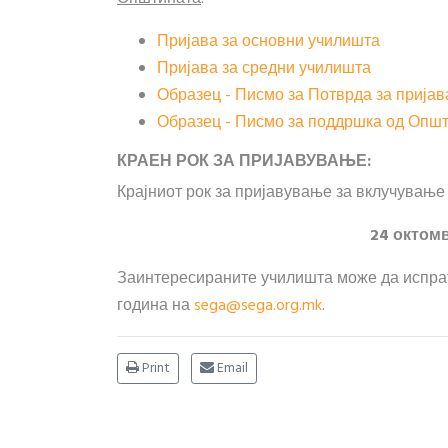
Пријава за основни училишта
Пријава за средни училишта
Образец - Писмо за Потврда за пријав
Образец - Писмо за поддршка од Опш
КРАЕН РОК ЗА ПРИЈАВУВАЊЕ:
Крајниот рок за пријавување за вклучување
24
октомвр
Заинтересираните училишта може да испрат
година на
sega@sega.org.mk
.
Print
Email