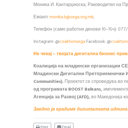
Моника И. Кантарџиоска, Раководител на П
Емаил:
monika.k@sega.org.mk
;
Телефон (само работни денови 10–15ч): 077
Instagram: @
coalitionsega
Facebook: @
coalitio
Не чекај – твојата дигитална бизнис при
Коалиција на младински организации С
Младински Дигитални Претприемнички Ини
Communities).
Проектот се спроведува во п
од програмата BOOST Balkans,
имплемент
Агенција за Развој (AFD),
во Македонија к
Заедно ја градиме дигиталната иднина
Print
Email