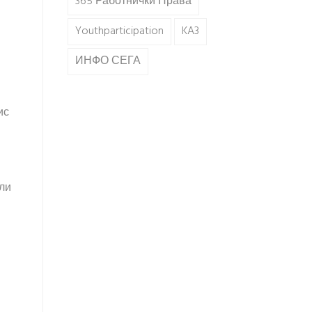
365 Работнички Права
Youthparticipation
KA3
ИНФО СЕГА
ис
или