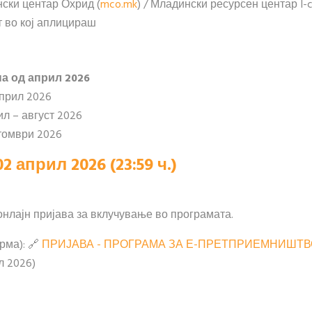
нски центар Охрид (
mco.mk
) / Младински ресурсен центар I-
от во кој аплицираш
а од април 2026
април 2026
л – август 2026
томври 2026
02 април
2026 (23:59 ч.)
нлајн пријава за вклучување во програмата.
рма): 🔗
ПРИЈАВА - ПРОГРАМА ЗА Е-ПРЕТПРИЕМНИШТВО –
л 2026)