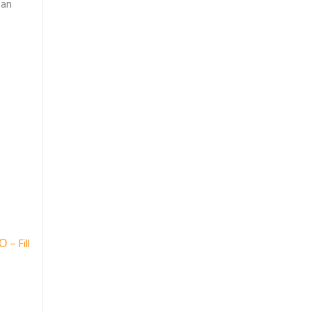
can
 Fill