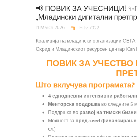
📢 ПОВИК ЗА УЧЕСНИЦИ! ✨Пр
„Младински дигитални претпр
11 March 2026
Hits: 7022
Коалиција на младински организации СЕГА 
Охрид и Младинскиот ресурсен центар ICan 
ПОВИК ЗА УЧЕСТВО
ПРЕ
Што вклучува програмата?
4 еднодневни интензивни работил
Менторска поддршка
во следните 5 м
Поддршка во
развој на тимски бизни
Можност за
пред-seed финансирање в
сл.)