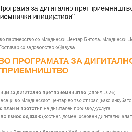
ограма за дигитално претприемништв
иемнички иницијативи“
во партнерство со Младински Центар Битола, Младински Ц
Гостивар со задоволство објавува
 ВО ПРОГРАМАТА ЗА ДИГИТАЛН
ТПРИЕМНИШТВО
ници за дигитално претприемништво
(април 2026)
есеци во Младинскиот центар во твојот град (како инкубато
с план и прототип
на дигитален производ/услуга
о износ од 333 €
(хостинг, домен, основни дигитални алат