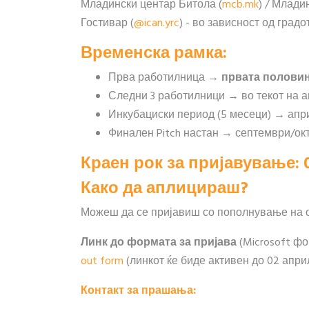
Младински центар Битола (
mcb.mk
) / Млади
Гостивар (
@ican.yrc
) - во зависност од град
Временска рамка:
Прва работилница →
првата половин
Следни 3 работилници → во текот на 
Инкубациски период (5 месеци) → апри
Финален Pitch настан → септември/ок
Краен рок за пријавување:
Како да аплицираш?
Можеш да се пријавиш со пополнување на о
Линк до формата за пријава
(Microsoft фо
out form
(линкот ќе биде активен до 02 апри
Контакт за прашања: