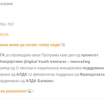
рограми
/762-767
nSEGA
казна може да почне токму овде!
🚀
ЕГА
ја спроведува оваа Програма како дел од
проектот
цијативи (Digital Youth Ventures – Innovating
ериод од 12 месеци е национална иницијатива
поддржана
ирана од
АЛДА
со финансиска поддршка од
Француската
оординиран од
АЛДА Балканс.
 на регионот!
💻✨