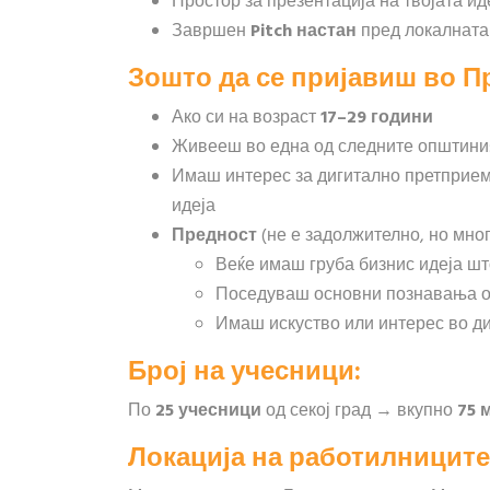
Простор за презентација на твојата ид
Завршен
Pitch настан
пред локалната
Зошто да се пријавиш во П
Ако си на возраст
17–29 години
Живееш во една од следните општини
Имаш интерес за дигитално претприем
идеја
Предност
(не е задолжително, но мног
Веќе имаш груба бизнис идеја шт
Поседуваш основни познавања од в
Имаш искуство или интерес во диг
Број на учесници:
По
25 учесници
од секој град → вкупно
75 
Локација на работилниците