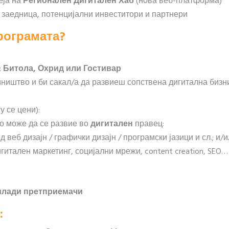
еја на
Регионален Дигитален Хаб
(нова веб-платформа)
 заедница, потенцијални инвеститори и партнери
рограмата?
:
Битола, Охрид или Гостивар
ништво и би сакал/а да развиеш сопствена дигитална бизн
у се цени):
о може да се развие во
дигитален
правец:
еб дизајн / графички дизајн / програмски јазици и сл.; и/
итален маркетинг, социјални мрежи, content creation, SEO…
млади претприемачи
: