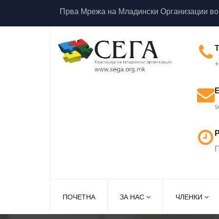
Прва Мрежа на Младински Организации во
+
s
Р
П
ПОЧЕТНА
ЗА НАС
ЧЛЕНКИ