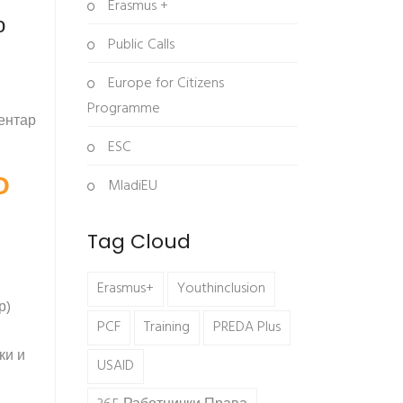
Erasmus +
о
Public Calls
Europe for Citizens
Programme
ентар
ESC
О
MladiEU
Tag Cloud
Erasmus+
Youthinclusion
р)
PCF
Training
PREDA Plus
ки и
USAID