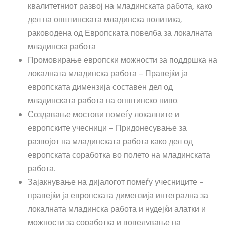
квалитетниот развој на младинската работа, како
дел на општинската младинска политика,
раководена од Европската повелба за локалната
младинска работа
Промовирање европски можности за поддршка на
локалната младинска работа – Правејќи ја
европската димензија составен дел од
младинската работа на општинско ниво.
Создавање мостови помеѓу локалните и
европските учесници – Придонесување за
развојот на младинската работа како дел од
европската соработка во полето на младинската
работа.
Зајакнување на дијалогот помеѓу учесниците –
правејќи ја европската димензија интегрална за
локалната младинска работа и нудејќи алатки и
можности за соработка и воведување на