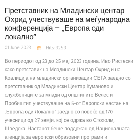
Претставник на Младински центар
Охрид учествуваше на меѓународна
конференција – „Европа оди
локално“
01 June 2023
Hits: 3259
Во периодот од 23 до 25 мај 2023 година, Иво Ристески
како претставик на Младински Центар Охрид и на
Коалиција на младински организации СЕГА заедно со
претставник од Младински Центар Куманово и
службениците за млади од општините Велес и
Пробиштип учествуваше на 5-от Европски настан на
„Европа оди Локално“ заедно со повеќе од 170
учесници од 27 земји, кој се одржа во Стохолм,
Шведска. Настанот беше поддржан од Националната
агенција за европски образовни програми и