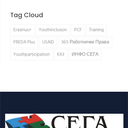
Tag Cloud
Erasmus+
Youthinclusion
PCF
Training
PREDA Plus
USAID
365 Работнички Права
Youthparticipation
KA3
ИНФО СЕГА