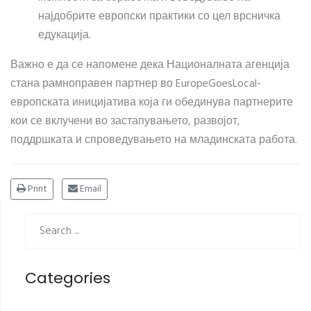
најдобрите европски практики со цел врсничка
едукација.
Важно е да се напомене дека Националната агенција
стана рамноправен партнер во EuropeGoesLocal-
европската иницијатива која ги обединува партнерите
кои се вклучени во застапувањето, развојот,
поддршката и спроведувањето на младинската работа.
Print
Email
Categories