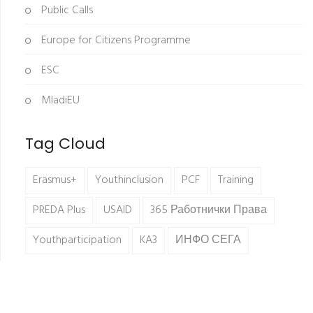
Public Calls
Europe for Citizens Programme
ESC
MladiEU
Tag Cloud
Erasmus+
Youthinclusion
PCF
Training
PREDA Plus
USAID
365 Работнички Права
Youthparticipation
KA3
ИНФО СЕГА