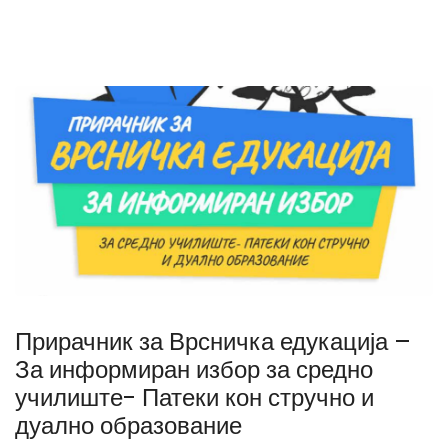
Прирачник за Врсничка едукација –
За информиран избор за средно
училиште- Патеки кон стручно и
дуално образование