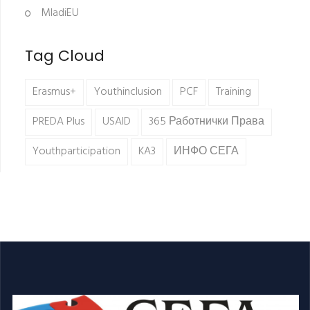
MladiEU
Tag Cloud
Erasmus+
Youthinclusion
PCF
Training
PREDA Plus
USAID
365 Работнички Права
Youthparticipation
KA3
ИНФО СЕГА