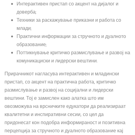
Интерактивен пристап со акцент на дијалог и
доверба;
Техники за раскажување приказни и работа со
млади;
Практични информации за стручното и дуалното
образование;
Поттикнување критичко размислување и развој на
комуникациски и лидерски вештини.
Прирачникот нагласува интерактивен и младински
пристап, со акцент на практична работа, критичко
размислување и развој на социјални и лидерски
вештини. Тој е замислен како алатка што им
овозможува на врсничките едукатори да реализираат
квалитетни и инспиративни сесии, со цел да
придонесат кон подобра информираност и позитивна
перцепција за стручното и дуалното образование кај